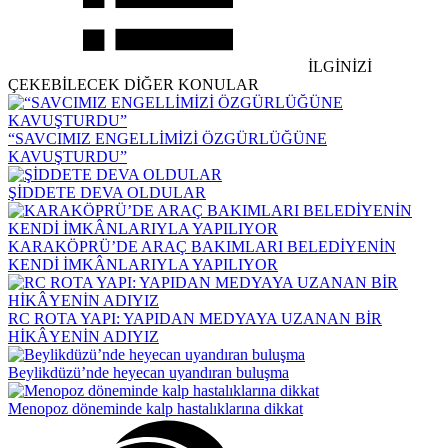
İLGİNİZİ
ÇEKEBİLECEK DİĞER KONULAR
“SAVCIMIZ ENGELLİMİZİ ÖZGÜRLÜĞÜNE
KAVUŞTURDU”
ŞİDDETE DEVA OLDULAR
KARAKÖPRÜ’DE ARAÇ BAKIMLARI BELEDİYENİN
KENDİ İMKÂNLARIYLA YAPILIYOR
RC ROTA YAPI: YAPIDAN MEDYAYA UZANAN BİR
HİKÂYENİN ADIYIZ
Beylikdüzü’nde heyecan uyandıran buluşma
Menopoz döneminde kalp hastalıklarına dikkat