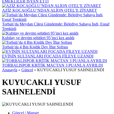
EMEKLİLER İSYAN ETTİ
AZİZ KOCAOĞLU’NDAN ALİON OTEL’E ZİYARET
Torbalı’da Meydan Çilesi Gündemde: Belediye Sahaya İndi, Esnaf
Temkinli
Kubilay ve devrim şehitleri 95’inci kez anıldı
Torbalı’da 4 Bin Kişilik Dev İftar Sofrası
EVİNİN SULTANLARI FOÇADA FİLEYE UZANDI
TORBALISPOR KRİTİK MAÇTAN 3 PUANLA AYRILDI
Anasayfa
»
Güncel
»
KUYUCAKLI YUSUF SAHNELENDİ
KUYUCAKLI YUSUF
SAHNELENDİ
Güncel
/
Manşet