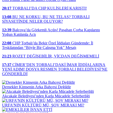
20:17
TORBALI’DA CHP KULİSLERİ KARIŞTI!
13:08
BU NE KORKU, BU NE TELAŞ? TORBALI
SİYASETİNDE NELER OLUYOR?
12:39
Balçova’da Görkemli Açılış! Paşahan Çorba Kapılarını
Yoğun Katılımla Açtı
22:08
CHP Torbalı’da Bekir Özel İddiaları Gündemde: İl
Teşkilatından “Böyle Bir Çalışma Yok” Mesajı
21:23
ROZET DEĞİŞEBİLİR, VİCDAN DEĞİŞMEMELİ
17:37
CİMER’DEN TORBALI’DAKİ İMAR İDDİALARINA
YENİ ADIM! DOSYA RESMEN TORBALI BELEDİYESİ’NE
GÖNDERİLDİ
Dernekler Kimsenin Arka Bahçesi Değildir
Akçakale Belediyesi’nden Karla Mücadele Seferberliği
URFA’NIN KÜLTÜRÜ MÜ, ŞOV MERAKI MI?