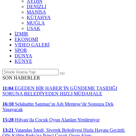
AYDIN
DENİZLİ
MANİSA
KÜTAHYA
MUĞLA
UŞAK
İZMİR
EKONOMİ
VİDEO GALERİ
SPOR
DÜNYA
KÜNYE
SON HABERLER
11:04
EGEDEN BİR HABER’İN GÜNDEME TAŞIDIĞI
SORUNA BELEDİYEDEN HIZLI MÜDAHALE
16:10
Selahattin Sapmaz’ın Adı Menteşe’de Sonsuza Dek
Yaşayacak
15:28
Hilvan’da Çocuk Oyun Alanları Yenileniyor
13:21
Vatandaş İstedi, Siverek Belediyesi Hızla Hayata Geçirdi:
Ofis Kültür Parkı’na İkinci Çocuk Oyun Alanı