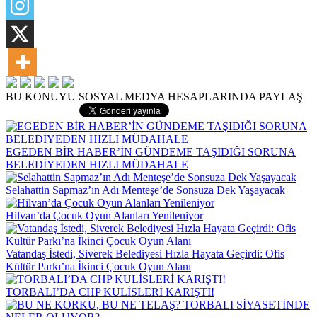
BU KONUYU SOSYAL MEDYA HESAPLARINDA PAYLAŞ
EGEDEN BİR HABER’İN GÜNDEME TAŞIDIĞI SORUNA
BELEDİYEDEN HIZLI MÜDAHALE
Selahattin Sapmaz’ın Adı Menteşe’de Sonsuza Dek Yaşayacak
Hilvan’da Çocuk Oyun Alanları Yenileniyor
Vatandaş İstedi, Siverek Belediyesi Hızla Hayata Geçirdi: Ofis
Kültür Parkı’na İkinci Çocuk Oyun Alanı
TORBALI’DA CHP KULİSLERİ KARIŞTI!