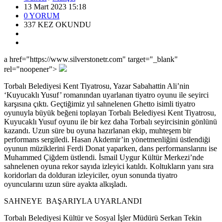
13 Mart 2023 15:18
0
YORUM
337
KEZ OKUNDU
a href="https://www.silverstonetr.com" target="_blank"
rel="noopener">
Torbalı Belediyesi Kent Tiyatrosu, Yazar Sabahattin Ali’nin
‘Kuyucaklı Yusuf’ romanından uyarlanan tiyatro oyunu ile seyirci
karşısına çıktı. Geçtiğimiz yıl sahnelenen Ghetto isimli tiyatro
oyunuyla büyük beğeni toplayan Torbalı Belediyesi Kent Tiyatrosu,
Kuyucaklı Yusuf oyunu ile bir kez daha Torbalı seyircisinin gönlünü
kazandı. Uzun süre bu oyuna hazırlanan ekip, muhteşem bir
performans sergiledi. Hasan Akdemir’in yönetmenliğini üstlendiği
oyunun müziklerini Ferdi Donat yaparken, dans performanslarını ise
Muhammed Çiğdem üstlendi. İsmail Uygur Kültür Merkezi’nde
sahnelenen oyuna rekor sayıda izleyici katıldı. Koltukların yanı sıra
koridorları da dolduran izleyiciler, oyun sonunda tiyatro
oyuncularını uzun süre ayakta alkışladı.
SAHNEYE BAŞARIYLA UYARLANDI
Torbalı Belediyesi Kültür ve Sosyal İşler Müdürü Serkan Tekin