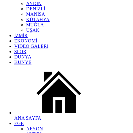
AYDIN
DENİZLİ
MANİSA
KÜTAHYA
MUĞLA
UŞAK
İZMİR
EKONOMİ
VİDEO GALERİ
SPOR
DÜNYA
KÜNYE
ANA SAYFA
EGE
AFYON