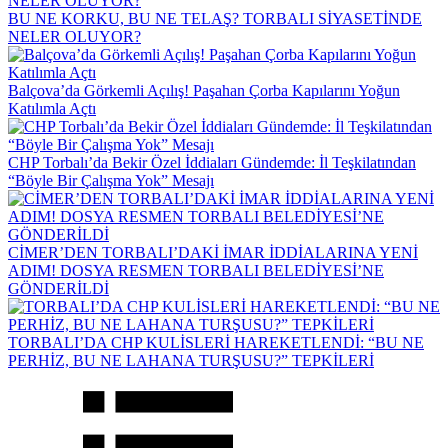
BU NE KORKU, BU NE TELAŞ? TORBALI SİYASETİNDE
NELER OLUYOR?
Balçova’da Görkemli Açılış! Paşahan Çorba Kapılarını Yoğun
Katılımla Açtı
CHP Torbalı’da Bekir Özel İddiaları Gündemde: İl Teşkilatından
“Böyle Bir Çalışma Yok” Mesajı
CİMER’DEN TORBALI’DAKİ İMAR İDDİALARINA YENİ
ADIM! DOSYA RESMEN TORBALI BELEDİYESİ’NE
GÖNDERİLDİ
TORBALI’DA CHP KULİSLERİ HAREKETLENDİ: “BU NE
PERHİZ, BU NE LAHANA TURŞUSU?” TEPKİLERİ