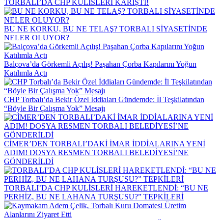
TORBALI’DA CHP KULİSLERİ KARIŞTI!
BU NE KORKU, BU NE TELAŞ? TORBALI SİYASETİNDE
NELER OLUYOR?
Balçova’da Görkemli Açılış! Paşahan Çorba Kapılarını Yoğun
Katılımla Açtı
CHP Torbalı’da Bekir Özel İddiaları Gündemde: İl Teşkilatından
“Böyle Bir Çalışma Yok” Mesajı
CİMER’DEN TORBALI’DAKİ İMAR İDDİALARINA YENİ
ADIM! DOSYA RESMEN TORBALI BELEDİYESİ’NE
GÖNDERİLDİ
TORBALI’DA CHP KULİSLERİ HAREKETLENDİ: “BU NE
PERHİZ, BU NE LAHANA TURŞUSU?” TEPKİLERİ