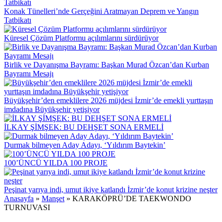
Konak Tünelleri’nde Gerçeğini Aratmayan Deprem ve Yangın
Tatbikatı
Küresel Çözüm Platformu açılımlarını sürdürüyor
Birlik ve Dayanışma Bayramı: Başkan Murad Özcan’dan Kurban
Bayramı Mesajı
Büyükşehir’den emeklilere 2026 müjdesi İzmir’de emekli yurttaşın
imdadına Büyükşehir yetişiyor
İLKAY ŞİMŞEK: BU DEHŞET SONA ERMELİ
Durmak bilmeyen Aday Adayı, ‘Yıldırım Baytekin’
100’ÜNCÜ YILDA 100 PROJE
Peşinat yarıya indi, umut ikiye katlandı İzmir’de konut krizine neşter
Anasayfa
»
Manşet
»
KARAKÖPRÜ’DE TAEKWONDO
TURNUVASI