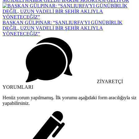
MÜJDELİ HABER GELDİ! BAKIM SİGORTASI GELİYOR
BAŞKAN GÜLPINAR: “ŞANLIURFA’YI GÜNÜBİRLİK
DEĞİL, UZUN VADELİ BİR ŞEHİR AKLIYLA
YÖNETECEĞİZ”
ZİYARETÇİ
YORUMLARI
Henüz yorum yapılmamış. İlk yorumu aşağıdaki form aracılığıyla siz
yapabilirsiniz.