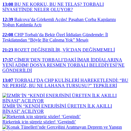
13:08
BU NE KORKU, BU NE TELAŞ? TORBALI
SİYASETİNDE NELER OLUYOR?
12:39
Balçova’da Görkemli Açılış! Paşahan Çorba Kapılarını
Yoğun Katılımla Açtı
22:08
CHP Torbalı’da Bekir Özel İddiaları Gündemde: İl
Teşkilatından “Böyle Bir Çalışma Yok” Mesajı
21:23
ROZET DEĞİŞEBİLİR, VİCDAN DEĞİŞMEMELİ
17:37
CİMER’DEN TORBALI’DAKİ İMAR İDDİALARINA
YENİ ADIM! DOSYA RESMEN TORBALI BELEDİYESİ’NE
GÖNDERİLDİ
13:07
TORBALI’DA CHP KULİSLERİ HAREKETLENDİ: “BU
NE PERHİZ, BU NE LAHANA TURŞUSU?” TEPKİLERİ
İZMİR’İN “KENDİ ENERJİSİNİ ÜRETEN İLK AKILLI
BİNASI” AÇILIYOR
Riekerink için sürpriz sözler! ‘Gergindi’