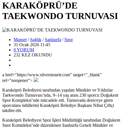
KARAKÖPRÜ’DE
TAEKWONDO TURNUVASI
Manşet
/
Sağlık
/
Şanlıurfa
/
Spor
31 Ocak 2026 11:45
0
YORUM
232
KEZ OKUNDU
a href="https://www.silverstonetr.com" target="_blank"
rel="noopener">
Karaköprü Belediyesi tarafından yapılan Minikler ve Yıldızlar
Taekwondo Turnuvası’nda, 9–14 yaş arası 230 sporcu Doğukent
Spor Kompleksi’nde mücadele etti. Turnuvada dereceye giren
sporculara ödüllerini Karaköprü Belediye Başkanı Nihat Çiftçi
takdim etti.
Karaköprü Belediyesi Spor İşleri Müdürlüğü tarafından Doğukent
Spor Kompleksi’nde düzenlenen Şanlıurfa Geneli Minikler ve