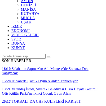
AYDIN
DENİZLİ
MANİSA
KÜTAHYA
MUĞLA
UŞAK
İZMİR
EKONOMİ
VİDEO GALERİ
SPOR
DÜNYA
KÜNYE
SON HABERLER
16:10
Selahattin Sapmaz’ın Adı Menteşe’de Sonsuza Dek
Yaşayacak
15:28
Hilvan’da Çocuk Oyun Alanları Yenileniyor
13:21
Vatandaş İstedi, Siverek Belediyesi Hızla Hayata Geçirdi:
Ofis Kültür Parkı’na İkinci Çocuk Oyun Alanı
20:17
TORBALI’DA CHP KULİSLERİ KARIŞTI!