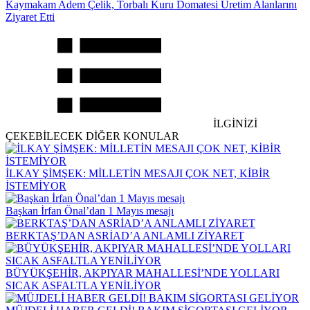
Kaymakam Adem Çelik, Torbalı Kuru Domatesi Üretim Alanlarını
Ziyaret Etti
İLGİNİZİ
ÇEKEBİLECEK DİĞER KONULAR
İLKAY ŞİMŞEK: MİLLETİN MESAJI ÇOK NET, KİBİR
İSTEMİYOR
Başkan İrfan Önal’dan 1 Mayıs mesajı
BERKTAŞ’DAN ASRİAD’A ANLAMLI ZİYARET
BÜYÜKŞEHİR, AKPIYAR MAHALLESİ’NDE YOLLARI
SICAK ASFALTLA YENİLİYOR