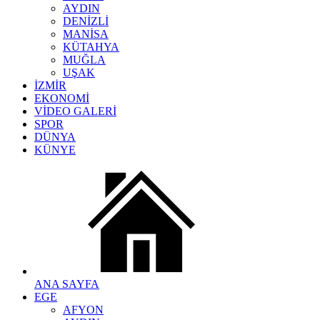
AYDIN
DENİZLİ
MANİSA
KÜTAHYA
MUĞLA
UŞAK
İZMİR
EKONOMİ
VİDEO GALERİ
SPOR
DÜNYA
KÜNYE
ANA SAYFA
EGE
AFYON