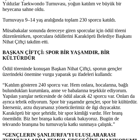
Yıldızlar Taekwondo Turnuvası, yoğun katılım ve büyük bir
heyecana sahne oldu.
Turnuvaya 9–14 yaş aralığında toplam 230 sporcu katıldı.
Müsabakalar sonunda dereceye giren sporcular için ödül töreni
düzenlenirken, sporculara ödüllerini Karaköprü Belediye Başkanı
Nihat Çiftçi takdim etti.
BAŞKAN ÇİFTÇİ: SPOR BİR YAŞAMDIR, BİR
KÜLTÜRDÜR
Ödül töreninde konuşan Başkan Nihat Çiftçi, sporun gençler
üzerindeki önemine vurgu yaparak şu ifadeleri kullandı:
“Katılım gösteren 240 sporcu var. Hem onlara, hocalarına, bağlı
bulundukları kurumlara, anne ve babalarına teşekkür ediyorum.
Yapılan yarışlar neticesinde de ödül alacak 42 sporcu var. Onları da
ayrıca tebrik ediyorum. Spor bir yaşamdır gençler, spor bir kültürdür.
İsterseniz, arzu duyarsanız yöneticilerimiz de ilgi duyacaktır.
Karaköprü bir spor şehridir, bir spor kimliği vardır. Her branş
önemlidir. Biz her branşa katkı olarak bakıyoruz. Bugün de
tekvando branşına bu turnuvayla katkı sunmaya çalıştık.”
“GENÇLERIN ŞANLIURFA’YI ULUSLARARASI