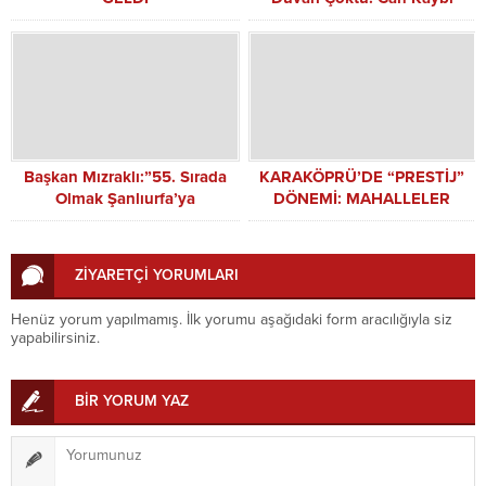
Yaşanmadı
Başkan Mızraklı:”55. Sırada
KARAKÖPRÜ’DE “PRESTİJ”
Olmak Şanlıurfa’ya
DÖNEMİ: MAHALLELER
Yakışmıyor”
MODERN BİR ÇEHREYE
KAVUŞUYOR!
ZİYARETÇİ YORUMLARI
Henüz yorum yapılmamış. İlk yorumu aşağıdaki form aracılığıyla siz
yapabilirsiniz.
BİR YORUM YAZ