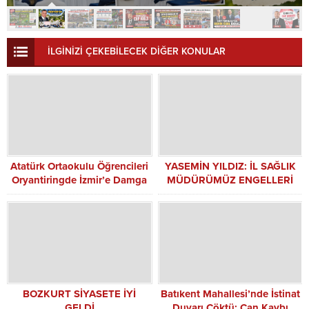
İLGİNİZİ ÇEKEBİLECEK DİĞER KONULAR
Atatürk Ortaokulu Öğrencileri
YASEMİN YILDIZ: İL SAĞLIK
Oryantiringde İzmir’e Damga
MÜDÜRÜMÜZ ENGELLERİ
Vurdu
KALDIRDI
BOZKURT SİYASETE İYİ
Batıkent Mahallesi’nde İstinat
GELDİ
Duvarı Çöktü: Can Kaybı