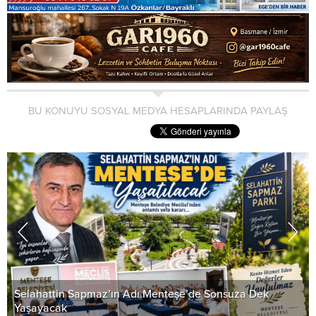
BU KONUYU SOSYAL MEDYA HESAPLARINDA PAYLAŞ
Selahattin Sapmaz’ın Adı Menteşe’de Sonsuza Dek
Yaşayacak