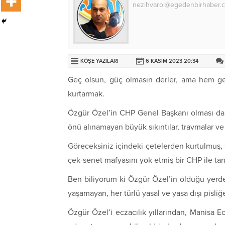
nezihvarol@egedenbirhaber.c
KÖŞE YAZILARI
6 KASIM 2023 20:34
Geç olsun, güç olmasın derler, ama hem g
kurtarmak.
Özgür Özel’in CHP Genel Başkanı olması da 
önü alınamayan büyük sıkıntılar, travmalar v
Göreceksiniz içindeki çetelerden kurtulmuş, s
çek-senet mafyasını yok etmiş bir CHP ile tan
Ben biliyorum ki Özgür Özel’in olduğu yerd
yaşamayan, her türlü yasal ve yasa dışı pisliğ
Özgür Özel’i eczacılık yıllarından, Manisa 