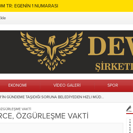
M TR: EGENİN 1 NUMARASI
Ekle
EKONOMİ
VİDEO GALERİ
SPOR
İN GÜNDEME TAŞIDIĞI SORUNA BELEDİYEDEN HIZLI MÜDAHALE
ın Adı Menteşe’de Sonsuza Dek Yaşayacak
15:28
Hilvan’da Ç
ÖZGÜRLEŞME VAKTİ
RCE, ÖZGÜRLEŞME VAKTİ