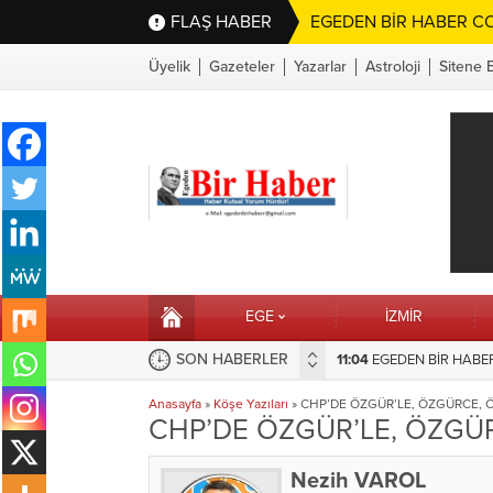
FLAŞ HABER
EGEDEN BİR HABER CO
Üyelik
Gazeteler
Yazarlar
Astroloji
Sitene 
EGE
İZMİR
SON HABERLER
11:04
16:10
EGEDEN BİR HABER’
Selahattin Sapmaz’
Anasayfa
»
Köşe Yazıları
»
CHP’DE ÖZGÜR’LE, ÖZGÜRCE, 
CHP’DE ÖZGÜR’LE, ÖZGÜ
Nezih VAROL