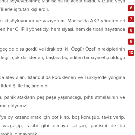
rahat söyleyebilirim; Manisa’da ne kadar rakibi, yüzüne veya
6
lerle iş tutan kişilerdir.
7
m ki söylüyorum ve yazıyorum; Manisa’da AKP yönetenleri
en her CHP’li yöneticiyi hem siyasi, hem de ticari hayatında
8
9
ç de olsa gördü ve idrak etti ki, Özgür Özel’in rakiplerinin
10
ğil, çok da istenen, başlara taç edilen bir siyasetçi olduğu
’da alev alan, İstanbul’da körüklenen ve Türkiye’de yangına
erliği ile taçlandırıldı.
ğı, panik atakların peş peşe yaşanacağı, pıhtı atmalarının ve
eme giriyoruz.
’ye oy kazandırmak için pot kırıp, boş konuşup, taviz verip,
azgeçip, rakibi gibi olmaya çalışan, partisini de bu
çdaroğlu olmayacak.