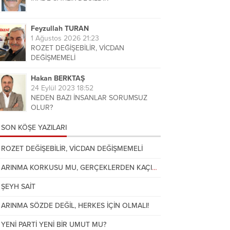
Feyzullah TURAN
1 Ağustos 2026 21:23
ROZET DEĞİŞEBİLİR, VİCDAN
DEĞİŞMEMELİ
Hakan BERKTAŞ
24 Eylül 2023 18:52
NEDEN BAZI İNSANLAR SORUMSUZ
OLUR?
SON KÖŞE YAZILARI
Nezih VAROL
21 Temmuz 2026 14:21
YENİ PARTİ DÖRT EĞİLİMLİ ATATÜRKÇÜ
ROZET DEĞİŞEBİLİR, VİCDAN DEĞİŞMEMELİ
PARTİ OLACAK
ARINMA KORKUSU MU, GERÇEKLERDEN KAÇIŞ MI?
Şehmus GÜMÜŞTAŞ
ŞEYH SAİT
30 Temmuz 2026 21:31
ARINMA KORKUSU MU,
ARINMA SÖZDE DEĞİL, HERKES İÇİN OLMALI!
GERÇEKLERDEN KAÇIŞ MI?
YENİ PARTİ YENİ BİR UMUT MU?
Ali ERTURAN