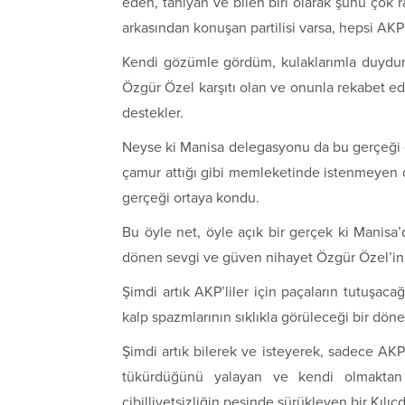
eden, tanıyan ve bilen biri olarak şunu çok 
arkasından konuşan partilisi varsa, hepsi AKP’li
Kendi gözümle gördüm, kulaklarımla duydu
Özgür Özel karşıtı olan ve onunla rekabet ed
destekler.
Neyse ki Manisa delegasyonu da bu gerçeği ge
çamur attığı gibi memleketinde istenmeyen de
gerçeği ortaya kondu.
Bu öyle net, öyle açık bir gerçek ki Manisa
dönen sevgi ve güven nihayet Özgür Özel’in lid
Şimdi artık AKP’liler için paçaların tutuşaca
kalp spazmlarının sıklıkla görüleceği bir dön
Şimdi artık bilerek ve isteyerek, sadece AKP
tükürdüğünü yalayan ve kendi olmaktan v
cibilliyetsizliğin peşinde sürükleyen bir Kılı