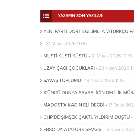
YAZARIN SON YAZILARI
YENİ PARTİ DÖRT EĞİLİMLİ ATATÜRKÇÜ 
-
31 Mayıs 2026 11:05
MUSTİ KUSTİ KÜSTÜ
-
31 Mayıs 2026 10:15
UZAY ÇAĞI ÇOCUKLARI
-
23 Nisan 2026 11
SAVAŞ TOPLUMU
-
19 Nisan 2026 11:16
3’ÜNCÜ DÜNYA SAVAŞI İÇİN DELİLİK MÜS
MADOST’A KADIN ELİ DEĞDİ
-
17 Ocak 202
CHP’DE ŞİMŞEK ÇAKTI, YILDIRIM DÜŞTÜ
-
EBSO’DA ATATÜRK SEVGİSİ
-
8 Kasım 2025