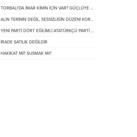
13 Mart 2022 00:18
TORBALI’DA İMAR KİMİN İÇİN VAR? GÜÇLÜYE Mİ, VATANDAŞA MI?
Karabağlar İlçe Milli Eğitimde Neler
Oluyor?
ALIN TERİNİN DEĞİL, SESSİZLİĞİN DÜZENİ KORUNUYOR!
YENİ PARTİ DÖRT EĞİLİMLİ ATATÜRKÇÜ PARTİ OLACAK
İRADE SATILIK DEĞİLDİR
HAKİKAT Mİ? SUSMAK MI?