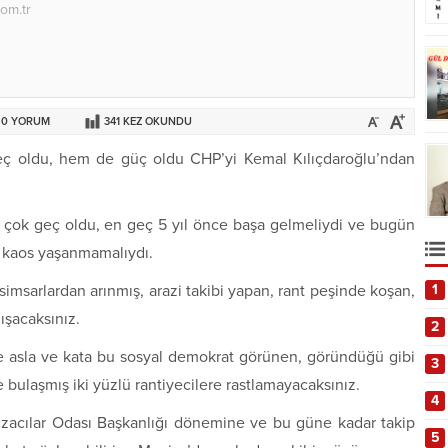
om.tr
0
YORUM
341
KEZ OKUNDU
eç oldu, hem de güç oldu CHP’yi Kemal Kılıçdaroğlu’ndan
çok geç oldu, en geç 5 yıl önce başa gelmeliydi ve bugün
e kaos yaşanmamalıydı.
imsarlardan arınmış, arazi takibi yapan, rant peşinde koşan,
1
ışacaksınız.
2
e asla ve kata bu sosyal demokrat görünen, göründüğü gibi
3
e bulaşmış iki yüzlü rantiyecilere rastlamayacaksınız.
4
Eczacılar Odası Başkanlığı dönemine ve bu güne kadar takip
5