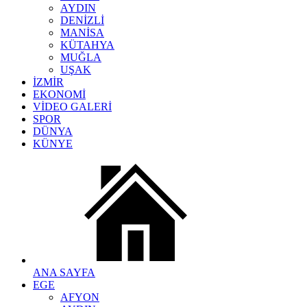
AYDIN
DENİZLİ
MANİSA
KÜTAHYA
MUĞLA
UŞAK
İZMİR
EKONOMİ
VİDEO GALERİ
SPOR
DÜNYA
KÜNYE
ANA SAYFA
EGE
AFYON