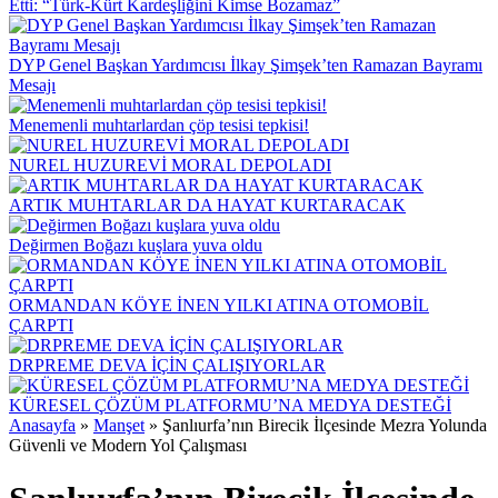
Etti: “Türk-Kürt Kardeşliğini Kimse Bozamaz”
DYP Genel Başkan Yardımcısı İlkay Şimşek’ten Ramazan Bayramı
Mesajı
Menemenli muhtarlardan çöp tesisi tepkisi!
NUREL HUZUREVİ MORAL DEPOLADI
ARTIK MUHTARLAR DA HAYAT KURTARACAK
Değirmen Boğazı kuşlara yuva oldu
ORMANDAN KÖYE İNEN YILKI ATINA OTOMOBİL
ÇARPTI
DRPREME DEVA İÇİN ÇALIŞIYORLAR
KÜRESEL ÇÖZÜM PLATFORMU’NA MEDYA DESTEĞİ
Anasayfa
»
Manşet
»
Şanlıurfa’nın Birecik İlçesinde Mezra Yolunda
Güvenli ve Modern Yol Çalışması