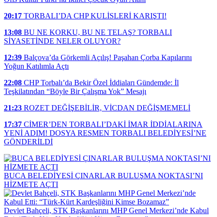
20:17
TORBALI’DA CHP KULİSLERİ KARIŞTI!
13:08
BU NE KORKU, BU NE TELAŞ? TORBALI
SİYASETİNDE NELER OLUYOR?
12:39
Balçova’da Görkemli Açılış! Paşahan Çorba Kapılarını
Yoğun Katılımla Açtı
22:08
CHP Torbalı’da Bekir Özel İddiaları Gündemde: İl
Teşkilatından “Böyle Bir Çalışma Yok” Mesajı
21:23
ROZET DEĞİŞEBİLİR, VİCDAN DEĞİŞMEMELİ
17:37
CİMER’DEN TORBALI’DAKİ İMAR İDDİALARINA
YENİ ADIM! DOSYA RESMEN TORBALI BELEDİYESİ’NE
GÖNDERİLDİ
BUCA BELEDİYESİ ÇINARLAR BULUŞMA NOKTASI’NI
HİZMETE AÇTI
Devlet Bahçeli, STK Başkanlarını MHP Genel Merkezi’nde Kabul