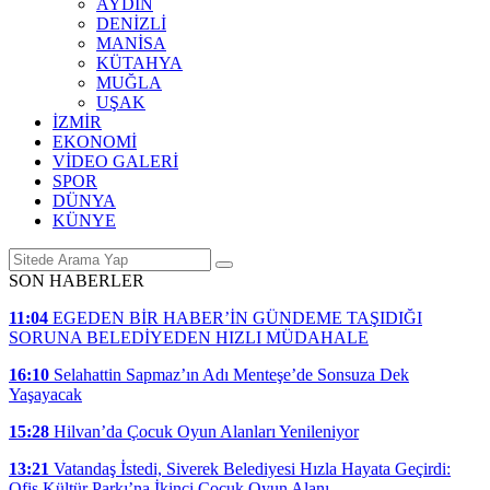
AYDIN
DENİZLİ
MANİSA
KÜTAHYA
MUĞLA
UŞAK
İZMİR
EKONOMİ
VİDEO GALERİ
SPOR
DÜNYA
KÜNYE
SON HABERLER
11:04
EGEDEN BİR HABER’İN GÜNDEME TAŞIDIĞI
SORUNA BELEDİYEDEN HIZLI MÜDAHALE
16:10
Selahattin Sapmaz’ın Adı Menteşe’de Sonsuza Dek
Yaşayacak
15:28
Hilvan’da Çocuk Oyun Alanları Yenileniyor
13:21
Vatandaş İstedi, Siverek Belediyesi Hızla Hayata Geçirdi:
Ofis Kültür Parkı’na İkinci Çocuk Oyun Alanı