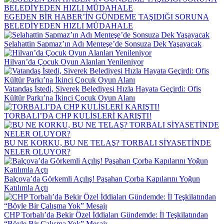
EGEDEN BİR HABER’İN GÜNDEME TAŞIDIĞI SORUNA
BELEDİYEDEN HIZLI MÜDAHALE
Selahattin Sapmaz’ın Adı Menteşe’de Sonsuza Dek Yaşayacak
Hilvan’da Çocuk Oyun Alanları Yenileniyor
Vatandaş İstedi, Siverek Belediyesi Hızla Hayata Geçirdi: Ofis
Kültür Parkı’na İkinci Çocuk Oyun Alanı
TORBALI’DA CHP KULİSLERİ KARIŞTI!
BU NE KORKU, BU NE TELAŞ? TORBALI SİYASETİNDE
NELER OLUYOR?
Balçova’da Görkemli Açılış! Paşahan Çorba Kapılarını Yoğun
Katılımla Açtı
CHP Torbalı’da Bekir Özel İddiaları Gündemde: İl Teşkilatından
“Böyle Bir Çalışma Yok” Mesajı