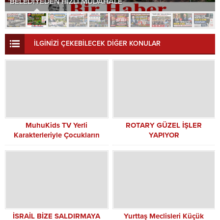
BELEDİYEDEN HIZLI MÜDAHALE
İLGİNİZİ ÇEKEBİLECEK DİĞER KONULAR
MuhuKids TV Yerli
ROTARY GÜZEL İŞLER
Karakterleriyle Çocukların
YAPIYOR
Eğitim ve Eğlence Dünyasına
Giriyor
İSRAİL BİZE SALDIRMAYA
Yurttaş Meclisleri Küçük