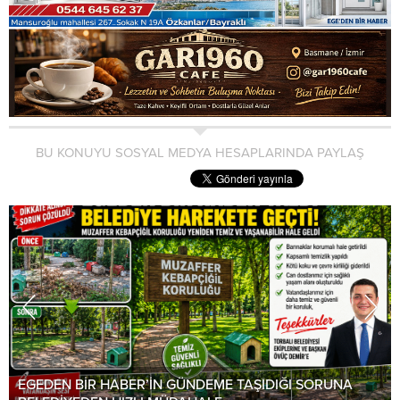
BU KONUYU SOSYAL MEDYA HESAPLARINDA PAYLAŞ
EGEDEN BİR HABER’İN GÜNDEME TAŞIDIĞI SORUNA