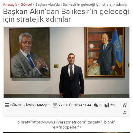
Anasayfa
»
Güncel
»
Başkan Akın’dan Balıkesir’in geleceği için stratejik adımlar
Başkan Akın’dan Balıkesir’in geleceği
için stratejik adımlar
GÜNCEL
/
İZMİR
/
MANŞET
22 EYLÜL 2024 12:44
0
210
a href="https://www.silverstonetr.com" target="_blank"
rel="noopener">