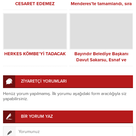
CESARET EDEMEZ
Menderes’te tamamlandı, sıra
yeni ilçelerde
HERKES KÖMBE’Yİ TADACAK
Bayındır Belediye Başkanı
Davut Sakarsu, Esnaf ve
Sanatkârlar Odası’nı Ağırladı
ZİYARETÇİ YORUMLARI
Henüz yorum yapılmamış. İlk yorumu aşağıdaki form aracılığıyla siz
yapabilirsiniz.
BİR YORUM YAZ