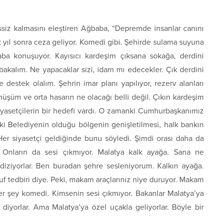
essiz kalmasını eleştiren Ağbaba, “Depremde insanlar canını
k yıl sonra ceza geliyor. Komedi gibi. Şehirde sulama suyuna
a konuşuyor. Kayısıcı kardeşim çıksana sokağa, derdini
bakalım. Ne yapacaklar sizi, idam mı edecekler. Çık derdini
 destek olalım. Şehrin imar planı yapılıyor, rezerv alanları
nüşüm ve orta hasarın ne olacağı belli değil. Çıkın kardeşim
siyasetçilerin bir hedefi vardı. O zamanki Cumhurbaşkanımız
ski Belediyenin olduğu bölgenin genişletilmesi, halk bankın
Her siyasetçi geldiğinde bunu söyledi. Şimdi orası daha da
? Onların da sesi çıkmıyor. Malatya kalk ayağa. Sana ne
diziyorlar. Ben buradan şehre sesleniyorum. Kalkın ayağa.
ruf tedbiri diye. Peki, makam araçlarınız niye duruyor. Makam
 Her şey komedi. Kimsenin sesi çıkmıyor. Bakanlar Malatya’ya
k diyorlar. Ama Malatya’ya özel uçakla geliyorlar. Böyle bir