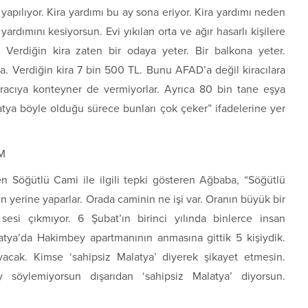
yapılıyor. Kira yardımı bu ay sona eriyor. Kira yardımı neden
yardımını kesiyorsun. Evi yıkılan orta ve ağır hasarlı kişilere
Verdiğin kira zaten bir odaya yeter. Bir balkona yeter.
ra. Verdiğin kira 7 bin 500 TL. Bunu AFAD’a değil kiracılara
Kiracıya konteyner de vermiyorlar. Ayrıca 80 bin tane eşya
atya böyle olduğu sürece bunları çok çeker” ifadelerine yer
M
en Söğütlü Cami ile ilgili tepki gösteren Ağbaba, “Söğütlü
n yerine yaparlar. Orada caminin ne işi var. Oranın büyük bir
esi çıkmıyor. 6 Şubat’ın birinci yılında binlerce insan
tya’da Hakimbey apartmanının anmasına gittik 5 kişiydik.
yacak. Kimse ‘sahipsiz Malatya’ diyerek şikayet etmesin.
y söylemiyorsun dışarıdan ‘sahipsiz Malatya’ diyorsun.