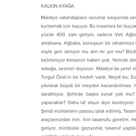
KALKIN AYAĞA
Malatya vatandaşların sorunlar karşısında s
kurtarmak için kaçıyor. Bu insanlara bir buçu
yüzde 400 zam geliyor, sadece Veli Ağbab
anlatsana. Ağbaba, konuşsun bir rahatımıza 
söyle geri alınıyor mu alın mı yor mu? Bizde
belirleniyor kimsenin haberi yok. Yerinde dö
sokağa, sesinizi duyurun. Malatya’da yerel 
Turgut Özal’ın bir hedefi vardı. Neydi bu; E
yıkılarak büyük bir meydan kazandırılması. 
daraltılıyor. Şehirde başka esnaf yok mu
yapacaklar? Daha laf olsun diye konteyner 
Şimdi muhtarların pasosu iptal edilmiş. Tasar
araçlarınızdan inin. İnin tasarrufu görelim.
geliyor, minibüsle geziyorlar, tasarruf yaptı