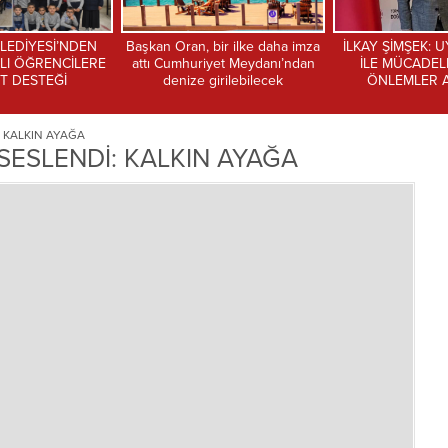
bir ilke daha imza
İLKAY ŞİMŞEK: UYUŞTURUCU
YASEMİN YILD
yet Meydanı’ndan
İLE MÜCADELEDE CİDDİ
BELEDİYECİLİK
girilebilecek
ÖNLEMLER ALACAĞIZ
KALDIRMAKL
 KALKIN AYAĞA
ESLENDİ: KALKIN AYAĞA