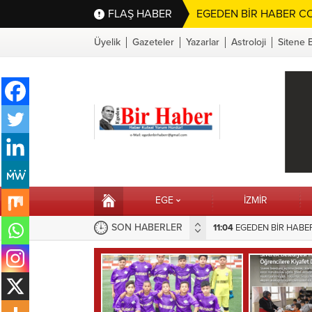
FLAŞ HABER
EGEDEN BİR HABER CO
Üyelik
Gazeteler
Yazarlar
Astroloji
Sitene 
EGE
İZMİR
SON HABERLER
11:04
16:10
EGEDEN BİR HABER’
Selahattin Sapmaz’