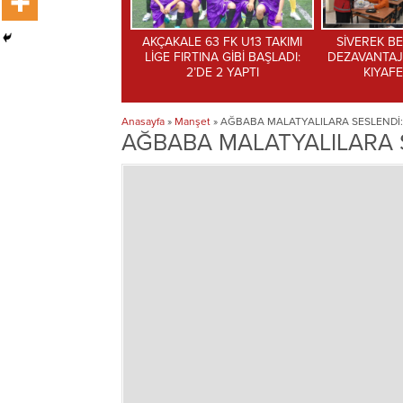
E 63 FK U13 TAKIMI
SİVEREK BELEDİYESİ’NDEN
Başkan Oran, 
RTINA GİBİ BAŞLADI:
DEZAVANTAJLI ÖĞRENCİLERE
attı Cumhuri
2’DE 2 YAPTI
KIYAFET DESTEĞİ
denize 
Anasayfa
»
Manşet
»
AĞBABA MALATYALILARA SESLENDİ:
AĞBABA MALATYALILARA S