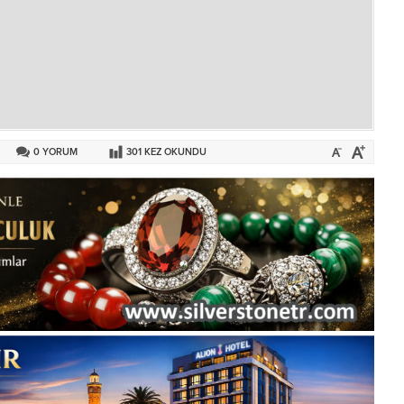
0
YORUM
301
KEZ OKUNDU