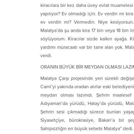
kiracılara bir kez daha üvey evlat muamelesi 
yapılıyor? Ev olmadığı için. Ev verdin mi kira 
ev verdin mi? Vermedin. Niye kesiyorsun. 
Malatya’da şu anda kira 17 bin veya 18 bin li
söylüyorum. Kiracılar sizde kalkın ayağa. 
yardımı müracaatı var bir tane alan yok. Mal
verdi.
ORANIN BÜYÜK BİR MEYDAN OLMASI LAZI
Malatya Çarşı projesinde yeri sürekli değiş
Cami’yi yakında oradan alırlar eski belediyeni
meydan olması lazımdı. Şehrin maalesef s
Adıyaman’da yürüdü, Hatay’da yürüdü, Mala
Şehrin sesi çıkmadığı sürece bunları yaşa
Siyasetçiye, bürokrasiye, Bakan’a bir şe
Sahipsizliğin en büyük sebebi Malatya” dedi.