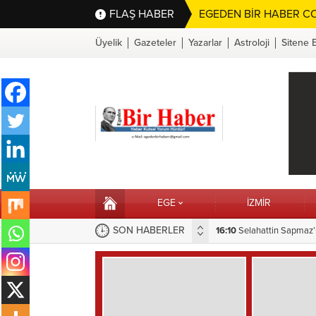
FLAŞ HABER
EGEDEN BİR HABER CO
Üyelik
Gazeteler
Yazarlar
Astroloji
Sitene 
EGE
İZMİR
SON HABERLER
16:10
15:28
Selahattin Sapmaz’
Hilvan’da Çocuk Oyu