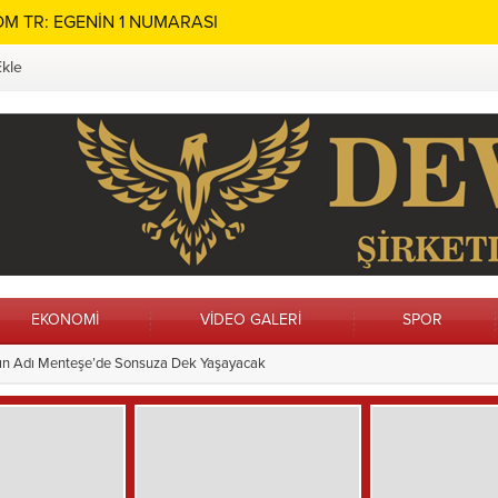
M TR: EGENİN 1 NUMARASI
Ekle
EKONOMİ
VİDEO GALERİ
SPOR
ın Adı Menteşe’de Sonsuza Dek Yaşayacak
n Alanları Yenileniyor
13:21
Vatandaş İstedi