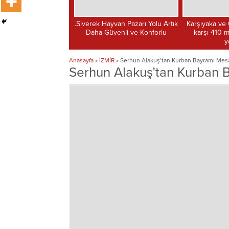
k Hayvan Pazarı Yolu Artık
Karşıyaka ve Çiğli’de taşkınlara
Siverek 
a Güvenli ve Konforlu
karşı 410 milyon liralık dev
Yolun
yatırım
Anasayfa
»
İZMİR
»
Serhun Alakuş’tan Kurban Bayramı Mesa
Serhun Alakuş’tan Kurban 