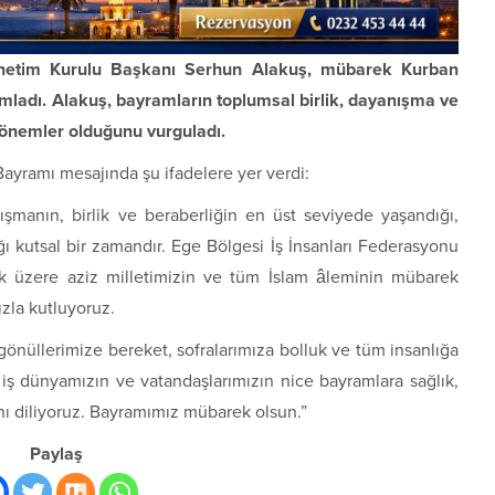
önetim Kurulu Başkanı Serhun Alakuş, mübarek Kurban
ımladı. Alakuş, bayramların toplumsal birlik, dayanışma ve
dönemler olduğunu vurguladı.
yramı mesajında şu ifadelere yer verdi:
şmanın, birlik ve beraberliğin en üst seviyede yaşandığı,
ğı kutsal bir zamandır. Ege Bölgesi İş İnsanları Federasyonu
ak üzere aziz milletimizin ve tüm İslam âleminin mübarek
zla kutluyoruz.
önüllerimize bereket, sofralarımıza bolluk ve tüm insanlığa
 iş dünyamızın ve vatandaşlarımızın nice bayramlara sağlık,
nı diliyoruz. Bayramımız mübarek olsun.”
Paylaş