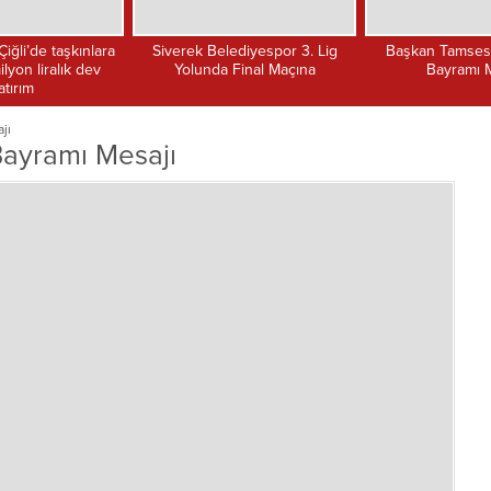
Belediyespor 3. Lig
Başkan Tamses’ten Kurban
İzmir Şanlıu
da Final Maçına
Bayramı Mesajı
Başkanı Ferit Mı
M
jı
Bayramı Mesajı