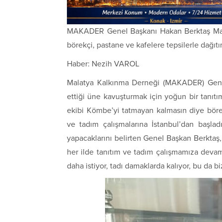
MAKADER Genel Başkanı Hakan Berktaş Mala
börekçi, pastane ve kafelere tepsilerle dağıtı
Haber: Nezih VAROL
Malatya Kalkınma Derneği (MAKADER) Gene
ettiği üne kavuşturmak için yoğun bir tanı
ekibi Kömbe’yi tatmayan kalmasın diye börek
ve tadım çalışmalarına İstanbul’dan başlad
yapacaklarını belirten Genel Başkan Berktaş,
her ilde tanıtım ve tadım çalışmamıza devam 
daha istiyor, tadı damaklarda kalıyor, bu da b