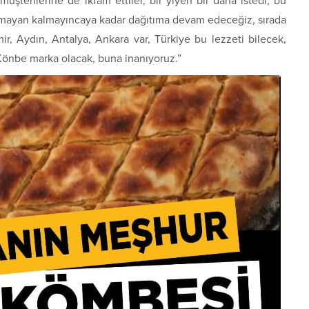
 müşterilerine de ikram ettiler, bir yiyen bir daha istedi, bu
tatmayan kalmayıncaya kadar dağıtıma devam edeceğiz, sırada
mir, Aydın, Antalya, Ankara var, Türkiye bu lezzeti bilecek,
Könbe marka olacak, buna inanıyoruz.”