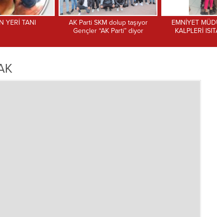
M dolup taşıyor
EMNİYET MÜDÜRÜ’NDEN
Torbalı Mardinlile
K Parti” diyor
KALPLERİ ISITAN DAVET
Başhekim Bilir
AK