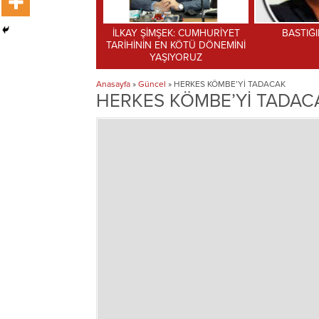
İMŞEK: CUMHURİYET
BASTIĞIN YERİ TANI
AK Parti SK
N EN KÖTÜ DÖNEMİNİ
Gençler “A
YAŞIYORUZ
Anasayfa
»
Güncel
»
HERKES KÖMBE’Yİ TADACAK
HERKES KÖMBE’Yİ TADAC