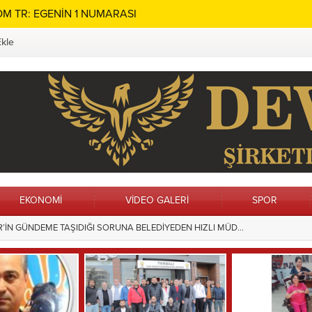
M TR: EGENİN 1 NUMARASI
Ekle
EKONOMİ
VİDEO GALERİ
SPOR
ın Adı Menteşe’de Sonsuza Dek Yaşayacak
15:28
Hilvan’da Ç