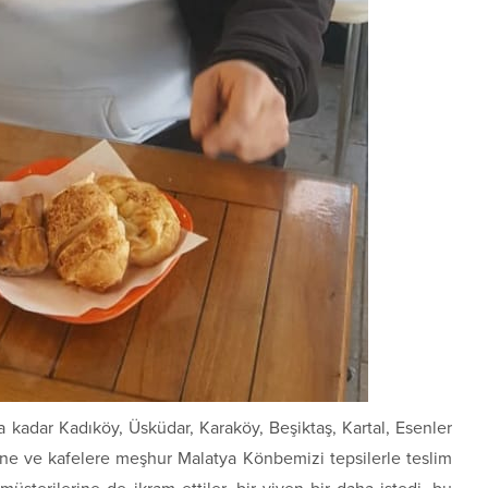
a kadar Kadıköy, Üsküdar, Karaköy, Beşiktaş, Kartal, Esenler
tane ve kafelere meşhur Malatya Könbemizi tepsilerle teslim