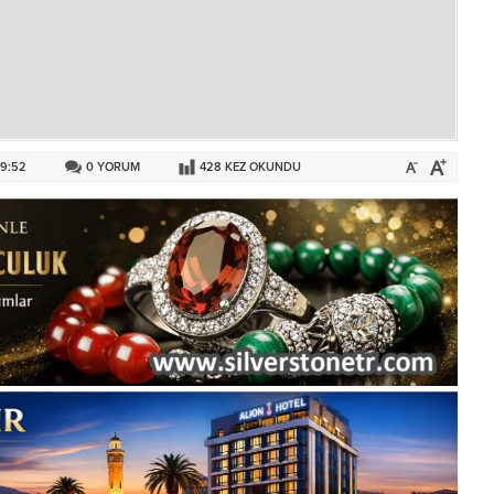
09:52
0
YORUM
428
KEZ OKUNDU