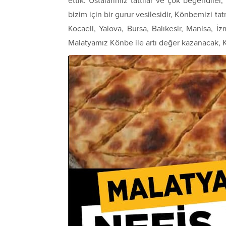
ettik. Ustalarımız tattılar ve çok beğendiler,
bizim için bir gurur vesilesidir, Könbemizi 
Kocaeli, Yalova, Bursa, Balıkesir, Manisa, İz
Malatyamız Könbe ile artı değer kazanacak, 