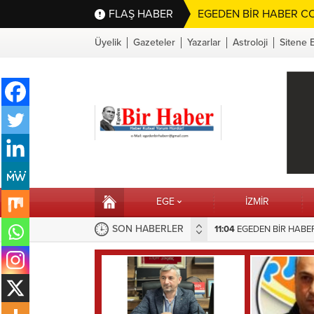
FLAŞ HABER
EGEDEN BİR HABER CO
Üyelik
Gazeteler
Yazarlar
Astroloji
Sitene 
EGE
İZMİR
SON HABERLER
EME TAŞIDIĞI SORUNA BELEDİYEDEN HIZLI MÜDAHALE
16:10
Selahattin Sapmaz’