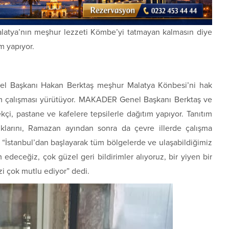
tya’nın meşhur lezzeti Kömbe’yi tatmayan kalmasın diye
m yapıyor.
l Başkanı Hakan Berktaş meşhur Malatya Könbesi’ni hak
tım çalışması yürütüyor. MAKADER Genel Başkanı Berktaş ve
çi, pastane ve kafelere tepsilerle dağıtım yapıyor. Tanıtım
ıklarını, Ramazan ayından sonra da çevre illerde çalışma
 “İstanbul’dan başlayarak tüm bölgelerde ve ulaşabildiğimiz
edeceğiz, çok güzel geri bildirimler alıyoruz, bir yiyen bir
izi çok mutlu ediyor” dedi.