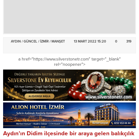
AYDIN
/
GÜNCEL
/
İZMİR
/
MANŞET
13 MART 2022 15:20
0
319
a href="https://www.silverstonetr.com" target="_blank"
rel="noopener">
Aydın’ın Didim ilçesinde bir araya gelen balıkçılık