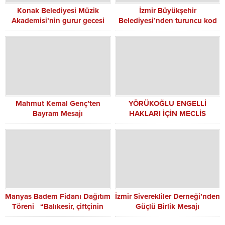
Konak Belediyesi Müzik
İzmir Büyükşehir
Akademisi’nin gurur gecesi
Belediyesi’nden turuncu kod
alarmı: Kriz masası devrede,
tüm birimler sahada
Mahmut Kemal Genç’ten
YÖRÜKOĞLU ENGELLİ
Bayram Mesajı
HAKLARI İÇİN MECLİS
YOLUNDA
Manyas Badem Fidanı Dağıtım
İzmir Siverekliler Derneği’nden
Töreni “Balıkesir, çiftçinin
Güçlü Birlik Mesajı
kazandığı bir il olacak”