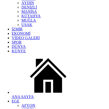
AYDIN
DENİZLİ
MANİSA
KÜTAHYA
MUĞLA
UŞAK
İZMİR
EKONOMİ
VİDEO GALERİ
SPOR
DÜNYA
KÜNYE
ANA SAYFA
EGE
AFYON