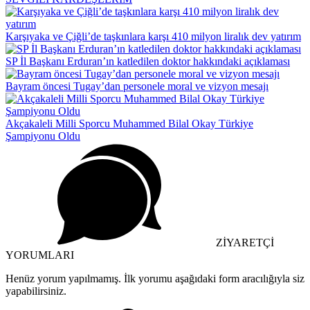
Karşıyaka ve Çiğli’de taşkınlara karşı 410 milyon liralık dev yatırım
SP İl Başkanı Erduran’ın katledilen doktor hakkındaki açıklaması
Bayram öncesi Tugay’dan personele moral ve vizyon mesajı
Akçakaleli Milli Sporcu Muhammed Bilal Okay Türkiye
Şampiyonu Oldu
ZİYARETÇİ
YORUMLARI
Henüz yorum yapılmamış. İlk yorumu aşağıdaki form aracılığıyla siz
yapabilirsiniz.