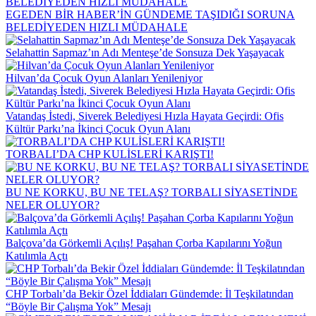
EGEDEN BİR HABER’İN GÜNDEME TAŞIDIĞI SORUNA
BELEDİYEDEN HIZLI MÜDAHALE
Selahattin Sapmaz’ın Adı Menteşe’de Sonsuza Dek Yaşayacak
Hilvan’da Çocuk Oyun Alanları Yenileniyor
Vatandaş İstedi, Siverek Belediyesi Hızla Hayata Geçirdi: Ofis
Kültür Parkı’na İkinci Çocuk Oyun Alanı
TORBALI’DA CHP KULİSLERİ KARIŞTI!
BU NE KORKU, BU NE TELAŞ? TORBALI SİYASETİNDE
NELER OLUYOR?
Balçova’da Görkemli Açılış! Paşahan Çorba Kapılarını Yoğun
Katılımla Açtı
CHP Torbalı’da Bekir Özel İddiaları Gündemde: İl Teşkilatından
“Böyle Bir Çalışma Yok” Mesajı