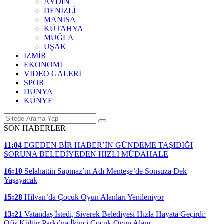
AYDIN
DENİZLİ
MANİSA
KÜTAHYA
MUĞLA
UŞAK
İZMİR
EKONOMİ
VİDEO GALERİ
SPOR
DÜNYA
KÜNYE
SON HABERLER
11:04
EGEDEN BİR HABER’İN GÜNDEME TAŞIDIĞI
SORUNA BELEDİYEDEN HIZLI MÜDAHALE
16:10
Selahattin Sapmaz’ın Adı Menteşe’de Sonsuza Dek
Yaşayacak
15:28
Hilvan’da Çocuk Oyun Alanları Yenileniyor
13:21
Vatandaş İstedi, Siverek Belediyesi Hızla Hayata Geçirdi:
Ofis Kültür Parkı’na İkinci Çocuk Oyun Alanı