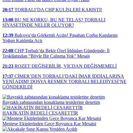
20:17
TORBALI’DA CHP KULİSLERİ KARIŞTI!
13:08
BU NE KORKU, BU NE TELAŞ? TORBALI
SİYASETİNDE NELER OLUYOR?
12:39
Balçova’da Görkemli Açılış! Paşahan Çorba Kapılarını
Yoğun Katılımla Açtı
22:08
CHP Torbalı’da Bekir Özel İddiaları Gündemde: İl
Teşkilatından “Böyle Bir Çalışma Yok” Mesajı
21:23
ROZET DEĞİŞEBİLİR, VİCDAN DEĞİŞMEMELİ
17:37
CİMER’DEN TORBALI’DAKİ İMAR İDDİALARINA
YENİ ADIM! DOSYA RESMEN TORBALI BELEDİYESİ’NE
GÖNDERİLDİ
Bayraklı zabıtasından konaklama tesislerine denetim
HAKİKATİN BEDELİ CESARETTİR
Menteşe Ekiplerinden Gece Boyunca Kar Mesaisi