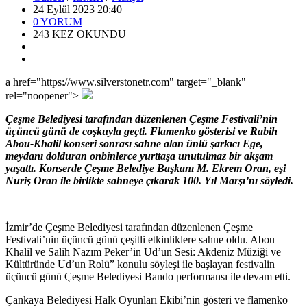
24 Eylül 2023 20:40
0
YORUM
243
KEZ OKUNDU
a href="https://www.silverstonetr.com" target="_blank"
rel="noopener">
Çeşme Belediyesi tarafından düzenlenen Çeşme Festivali’nin
üçüncü günü de coşkuyla geçti. Flamenko gösterisi ve Rabih
Abou-Khalil konseri sonrası sahne alan ünlü şarkıcı Ege,
meydanı dolduran onbinlerce yurttaşa unutulmaz bir akşam
yaşattı. Konserde Çeşme Belediye Başkanı M. Ekrem Oran, eşi
Nuriş Oran ile birlikte sahneye çıkarak 100. Yıl Marşı’nı söyledi.
İzmir’de Çeşme Belediyesi tarafından düzenlenen Çeşme
Festivali’nin üçüncü günü çeşitli etkinliklere sahne oldu. Abou
Khalil ve Salih Nazım Peker’in Ud’un Sesi: Akdeniz Müziği ve
Kültüründe Ud’un Rolü” konulu söyleşi ile başlayan festivalin
üçüncü günü Çeşme Belediyesi Bando performansı ile devam etti.
Çankaya Belediyesi Halk Oyunları Ekibi’nin gösteri ve flamenko