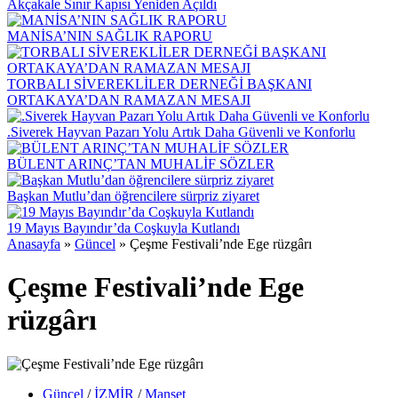
Akçakale Sınır Kapısı Yeniden Açıldı
MANİSA’NIN SAĞLIK RAPORU
TORBALI SİVEREKLİLER DERNEĞİ BAŞKANI
ORTAKAYA’DAN RAMAZAN MESAJI
.Siverek Hayvan Pazarı Yolu Artık Daha Güvenli ve Konforlu
BÜLENT ARINÇ’TAN MUHALİF SÖZLER
Başkan Mutlu’dan öğrencilere sürpriz ziyaret
19 Mayıs Bayındır’da Coşkuyla Kutlandı
Anasayfa
»
Güncel
»
Çeşme Festivali’nde Ege rüzgârı
Çeşme Festivali’nde Ege
rüzgârı
Güncel
/
İZMİR
/
Manşet