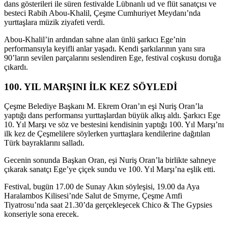
dans gösterileri ile süren festivalde Lübnanlı ud ve flüt sanatçısı ve
besteci Rabih Abou-Khalil, Çeşme Cumhuriyet Meydanı’nda
yurttaşlara müzik ziyafeti verdi.
Abou-Khalil’in ardından sahne alan ünlü şarkıcı Ege’nin
performansıyla keyifli anlar yaşadı. Kendi şarkılarının yanı sıra
90’ların sevilen parçalarını seslendiren Ege, festival coşkusu doruğa
çıkardı.
100. YIL MARŞINI İLK KEZ SÖYLEDİ
Çeşme Belediye Başkanı M. Ekrem Oran’ın eşi Nuriş Oran’la
yaptığı dans performansı yurttaşlardan büyük alkış aldı. Şarkıcı Ege
10. Yıl Marşı ve söz ve bestesini kendisinin yaptığı 100. Yıl Marşı’nı
ilk kez de Çeşmelilere söylerken yurttaşlara kendilerine dağıtılan
Türk bayraklarını salladı.
Gecenin sonunda Başkan Oran, eşi Nuriş Oran’la birlikte sahneye
çıkarak sanatçı Ege’ye çiçek sundu ve 100. Yıl Marşı’na eşlik etti.
Festival, bugün 17.00 de Sunay Akın söyleşisi, 19.00 da Aya
Haralambos Kilisesi’nde Salut de Smyrne, Çeşme Amfi
Tiyatrosu’nda saat 21.30’da gerçekleşecek Chico & The Gypsies
konseriyle sona erecek.