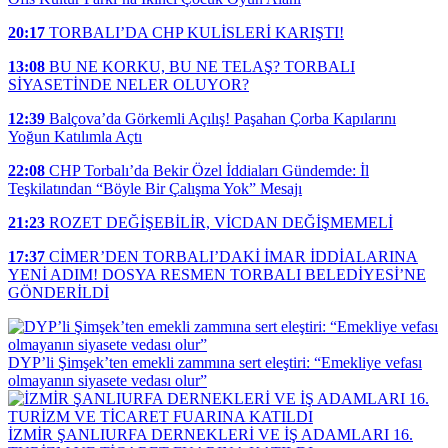
20:17
TORBALI’DA CHP KULİSLERİ KARIŞTI!
13:08
BU NE KORKU, BU NE TELAŞ? TORBALI
SİYASETİNDE NELER OLUYOR?
12:39
Balçova’da Görkemli Açılış! Paşahan Çorba Kapılarını
Yoğun Katılımla Açtı
22:08
CHP Torbalı’da Bekir Özel İddiaları Gündemde: İl
Teşkilatından “Böyle Bir Çalışma Yok” Mesajı
21:23
ROZET DEĞİŞEBİLİR, VİCDAN DEĞİŞMEMELİ
17:37
CİMER’DEN TORBALI’DAKİ İMAR İDDİALARINA
YENİ ADIM! DOSYA RESMEN TORBALI BELEDİYESİ’NE
GÖNDERİLDİ
DYP’li Şimşek’ten emekli zammına sert eleştiri: “Emekliye vefası
olmayanın siyasete vedası olur”
İZMİR ŞANLIURFA DERNEKLERİ VE İŞ ADAMLARI 16.