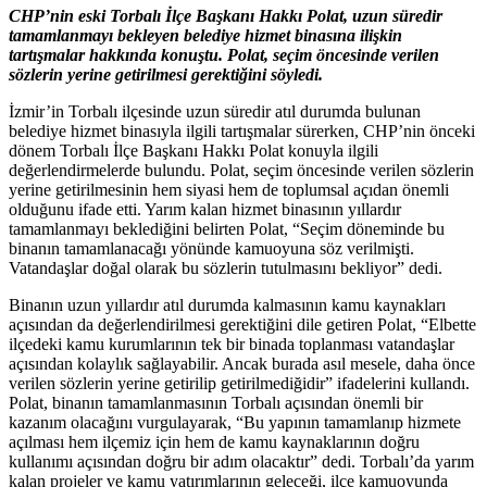
CHP’nin eski Torbalı İlçe Başkanı Hakkı Polat, uzun süredir
tamamlanmayı bekleyen belediye hizmet binasına ilişkin
tartışmalar hakkında konuştu. Polat, seçim öncesinde verilen
sözlerin yerine getirilmesi gerektiğini söyledi.
İzmir’in Torbalı ilçesinde uzun süredir atıl durumda bulunan
belediye hizmet binasıyla ilgili tartışmalar sürerken, CHP’nin önceki
dönem Torbalı İlçe Başkanı Hakkı Polat konuyla ilgili
değerlendirmelerde bulundu. Polat, seçim öncesinde verilen sözlerin
yerine getirilmesinin hem siyasi hem de toplumsal açıdan önemli
olduğunu ifade etti. Yarım kalan hizmet binasının yıllardır
tamamlanmayı beklediğini belirten Polat, “Seçim döneminde bu
binanın tamamlanacağı yönünde kamuoyuna söz verilmişti.
Vatandaşlar doğal olarak bu sözlerin tutulmasını bekliyor” dedi.
Binanın uzun yıllardır atıl durumda kalmasının kamu kaynakları
açısından da değerlendirilmesi gerektiğini dile getiren Polat, “Elbette
ilçedeki kamu kurumlarının tek bir binada toplanması vatandaşlar
açısından kolaylık sağlayabilir. Ancak burada asıl mesele, daha önce
verilen sözlerin yerine getirilip getirilmediğidir” ifadelerini kullandı.
Polat, binanın tamamlanmasının Torbalı açısından önemli bir
kazanım olacağını vurgulayarak, “Bu yapının tamamlanıp hizmete
açılması hem ilçemiz için hem de kamu kaynaklarının doğru
kullanımı açısından doğru bir adım olacaktır” dedi. Torbalı’da yarım
kalan projeler ve kamu yatırımlarının geleceği, ilçe kamuoyunda