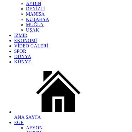
AYDIN
DENİZLİ
MANİSA
KÜTAHYA
MUĞLA
UŞAK
İZMİR
EKONOMİ
VİDEO GALERİ
SPOR
DÜNYA
KÜNYE
ANA SAYFA
EGE
AFYON