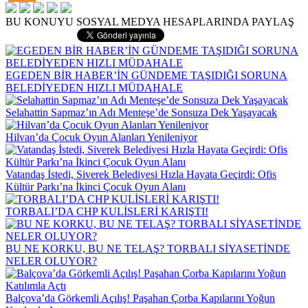
BU KONUYU SOSYAL MEDYA HESAPLARINDA PAYLAŞ
EGEDEN BİR HABER’İN GÜNDEME TAŞIDIĞI SORUNA
BELEDİYEDEN HIZLI MÜDAHALE
Selahattin Sapmaz’ın Adı Menteşe’de Sonsuza Dek Yaşayacak
Hilvan’da Çocuk Oyun Alanları Yenileniyor
Vatandaş İstedi, Siverek Belediyesi Hızla Hayata Geçirdi: Ofis
Kültür Parkı’na İkinci Çocuk Oyun Alanı
TORBALI’DA CHP KULİSLERİ KARIŞTI!
BU NE KORKU, BU NE TELAŞ? TORBALI SİYASETİNDE
NELER OLUYOR?
Balçova’da Görkemli Açılış! Paşahan Çorba Kapılarını Yoğun