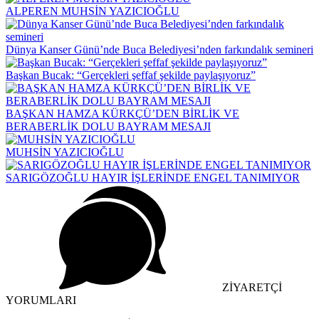
ALPEREN MUHSİN YAZICIOĞLU
Dünya Kanser Günü’nde Buca Belediyesi’nden farkındalık semineri
Başkan Bucak: “Gerçekleri şeffaf şekilde paylaşıyoruz”
BAŞKAN HAMZA KÜRKÇÜ’DEN BİRLİK VE
BERABERLİK DOLU BAYRAM MESAJI
MUHSİN YAZICIOĞLU
SARIGÖZOĞLU HAYIR İŞLERİNDE ENGEL TANIMIYOR
ZİYARETÇİ
YORUMLARI