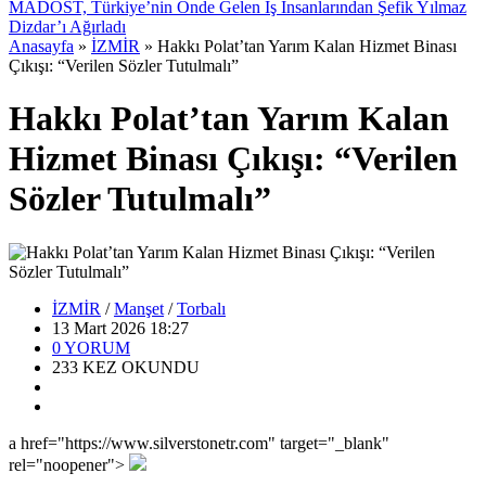
MADOST, Türkiye’nin Önde Gelen İş İnsanlarından Şefik Yılmaz
Dizdar’ı Ağırladı
Anasayfa
»
İZMİR
»
Hakkı Polat’tan Yarım Kalan Hizmet Binası
Çıkışı: “Verilen Sözler Tutulmalı”
Hakkı Polat’tan Yarım Kalan
Hizmet Binası Çıkışı: “Verilen
Sözler Tutulmalı”
İZMİR
/
Manşet
/
Torbalı
13 Mart 2026 18:27
0
YORUM
233
KEZ OKUNDU
a href="https://www.silverstonetr.com" target="_blank"
rel="noopener">