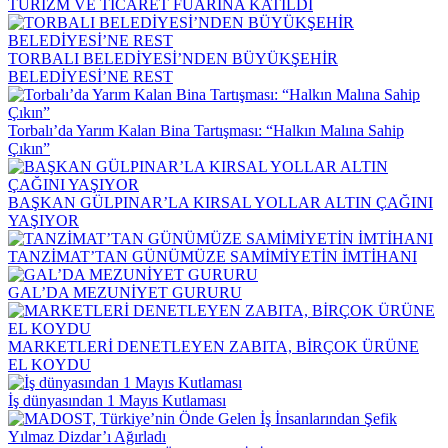
TURİZM VE TİCARET FUARINA KATILDI
TORBALI BELEDİYESİ’NDEN BÜYÜKŞEHİR
BELEDİYESİ’NE REST
Torbalı’da Yarım Kalan Bina Tartışması: “Halkın Malına Sahip
Çıkın”
BAŞKAN GÜLPINAR’LA KIRSAL YOLLAR ALTIN ÇAĞINI
YAŞIYOR
TANZİMAT’TAN GÜNÜMÜZE SAMİMİYETİN İMTİHANI
GAL’DA MEZUNİYET GURURU
MARKETLERİ DENETLEYEN ZABITA, BİRÇOK ÜRÜNE
EL KOYDU
İş dünyasından 1 Mayıs Kutlaması