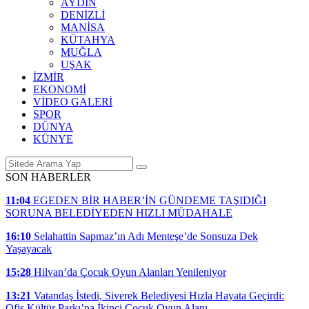
AYDIN
DENİZLİ
MANİSA
KÜTAHYA
MUĞLA
UŞAK
İZMİR
EKONOMİ
VİDEO GALERİ
SPOR
DÜNYA
KÜNYE
SON HABERLER
11:04
EGEDEN BİR HABER’İN GÜNDEME TAŞIDIĞI
SORUNA BELEDİYEDEN HIZLI MÜDAHALE
16:10
Selahattin Sapmaz’ın Adı Menteşe’de Sonsuza Dek
Yaşayacak
15:28
Hilvan’da Çocuk Oyun Alanları Yenileniyor
13:21
Vatandaş İstedi, Siverek Belediyesi Hızla Hayata Geçirdi:
Ofis Kültür Parkı’na İkinci Çocuk Oyun Alanı