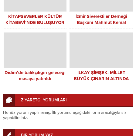
KİTAPSEVERLER KÜLTÜR
İzmir Siverekliler Derneği
KİTABEVİ’NDE BULUŞUYOR
Başkanı Mahmut Kemal
Genç’ten Yeni Yıl Mesajı
Didim’de balıkçılığın geleceği
İLKAY ŞİMŞEK: MİLLET
masaya yatırıldı
BÜYÜK ÇINARIN ALTINDA
BİRLEŞMEYE BAŞLADI
ZİYARETÇİ YORUMLARI
Henüz yorum yapılmamış. İlk yorumu aşağıdaki form aracılığıyla siz
yapabilirsiniz.
BİR YORUM YAZ