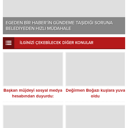
EGEDEN BİR HABER’İN GÜNDEME TAŞIDIĞI SORUNA
BELEDİYEDEN HIZLI MÜDAHALE
İLGİNİZİ ÇEKEBİLECEK DİĞER KONULAR
Başkan müjdeyi sosyal medya
Değirmen Boğazı kuşlara yuva
hesabından duyurdu:
oldu
Siverek’e 100 yataklı
öğretmenevi geliyor