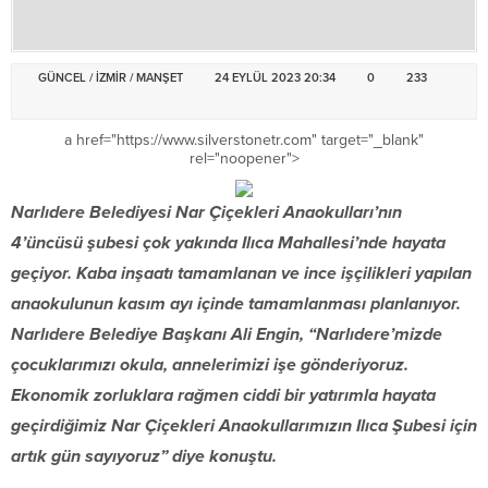
GÜNCEL
/
İZMİR
/
MANŞET
24 EYLÜL 2023 20:34
0
233
a href="https://www.silverstonetr.com" target="_blank"
rel="noopener">
Narlıdere Belediyesi Nar Çiçekleri Anaokulları’nın
4’üncüsü şubesi çok yakında Ilıca Mahallesi’nde hayata
geçiyor. Kaba inşaatı tamamlanan ve ince işçilikleri yapılan
anaokulunun kasım ayı içinde tamamlanması planlanıyor.
Narlıdere Belediye Başkanı Ali Engin, “Narlıdere’mizde
çocuklarımızı okula, annelerimizi işe gönderiyoruz.
Ekonomik zorluklara rağmen ciddi bir yatırımla hayata
geçirdiğimiz Nar Çiçekleri Anaokullarımızın Ilıca Şubesi için
artık gün sayıyoruz” diye konuştu.