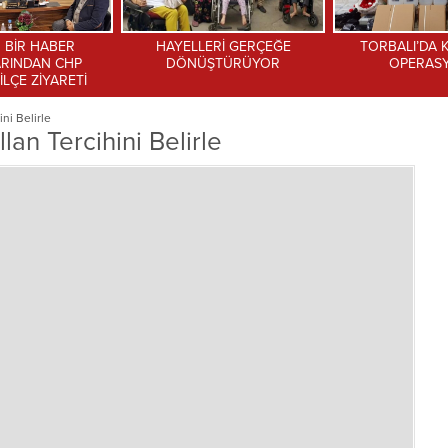
LLERİ GERÇEĞE
TORBALI’DA KAÇAK İÇKİ
Kültürpark Ada 
NÜŞTÜRÜYOR
OPERASYONU
yenide
ni Belirle
lan Tercihini Belirle