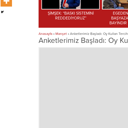
EK: “BASKI SİSTEMİNİ
EGEDEN BİR HABER
HAYE
REDDEDİYORUZ”
BAŞYAZARINDAN CHP
DÖ
BAYINDIR İLÇE ZİYARETİ
Anasayfa
»
Manşet
»
Anketlerimiz Başladı: Oy Kullan Tercihi
Anketlerimiz Başladı: Oy Kul