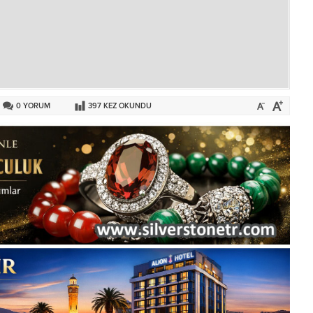
0
YORUM
397
KEZ OKUNDU