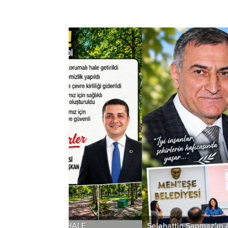
ALE
Selahattin Sapmaz’ın Adı Menteşe’de Son