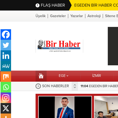
FLAŞ HABER
EGEDEN BİR HABER CO
Üyelik
Gazeteler
Yazarlar
Astroloji
Sitene 
EGE
İZMİR
SON HABERLER
11:04
16:10
EGEDEN BİR HABER’
Selahattin Sapmaz’