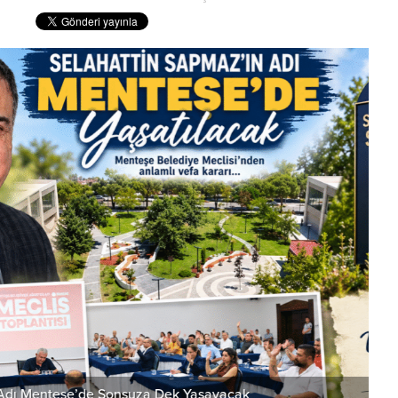
suza Dek Yaşayacak
Hil