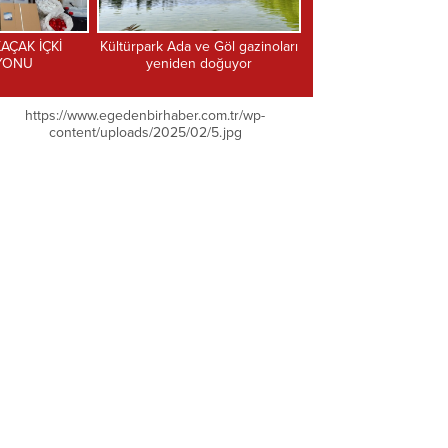
ve Göl gazinoları
TÜRGÖK Barış Manço Şarkıları
Engel tanımayan 
n doğuyor
konseri düzenledi
farkındalık
https://www.egedenbirhaber.com.tr/wp-
content/uploads/2025/02/5.jpg