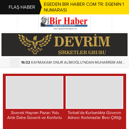
EGEDEN BİR HABER COM TR: EGENİN 1
FLAŞ HABER
NUMARASI
16:32
KAYMAKAM ONUR ALİMOĞLU’NDAN MUHARREM AMCA’YA ANLAMLI ZİYARET
1
.Siverek Hayvan Pazarı Yolu
Torbalı’da Kurbanlıkta Güvenin
Artık Daha Güvenli ve Konforlu
Adresi: Korkmazlar Besi Çiftliği