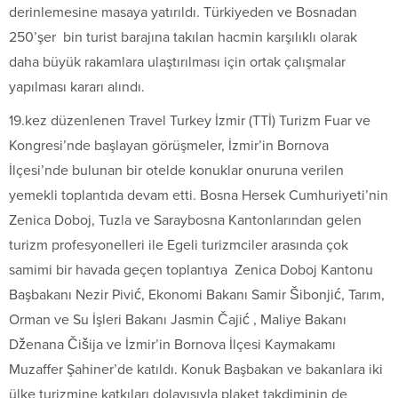
derinlemesine masaya yatırıldı. Türkiyeden ve Bosnadan
250’şer bin turist barajına takılan hacmin karşılıklı olarak
daha büyük rakamlara ulaştırılması için ortak çalışmalar
yapılması kararı alındı.
19.kez düzenlenen Travel Turkey İzmir (TTİ) Turizm Fuar ve
Kongresi’nde başlayan görüşmeler, İzmir’in Bornova
İlçesi’nde bulunan bir otelde konuklar onuruna verilen
yemekli toplantıda devam etti. Bosna Hersek Cumhuriyeti’nin
Zenica Doboj, Tuzla ve Saraybosna Kantonlarından gelen
turizm profesyonelleri ile Egeli turizmciler arasında çok
samimi bir havada geçen toplantıya Zenica Doboj Kantonu
Başbakanı Nezir Pivić, Ekonomi Bakanı Samir Šibonjić, Tarım,
Orman ve Su İşleri Bakanı Jasmin Čajić , Maliye Bakanı
Dženana Čišija ve İzmir’in Bornova İlçesi Kaymakamı
Muzaffer Şahiner’de katıldı. Konuk Başbakan ve bakanlara iki
ülke turizmine katkıları dolayısıyla plaket takdiminin de