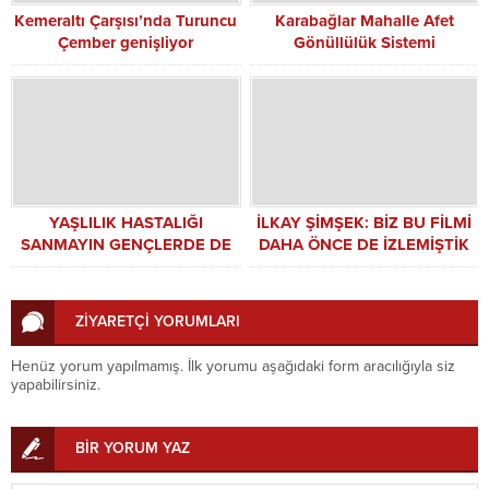
Kemeraltı Çarşısı’nda Turuncu
Karabağlar Mahalle Afet
Çember genişliyor
Gönüllülük Sistemi
Yaygınlaşıyor
YAŞLILIK HASTALIĞI
İLKAY ŞİMŞEK: BİZ BU FİLMİ
SANMAYIN GENÇLERDE DE
DAHA ÖNCE DE İZLEMİŞTİK
GÖRÜLÜYOR
ZİYARETÇİ YORUMLARI
Henüz yorum yapılmamış. İlk yorumu aşağıdaki form aracılığıyla siz
yapabilirsiniz.
BİR YORUM YAZ