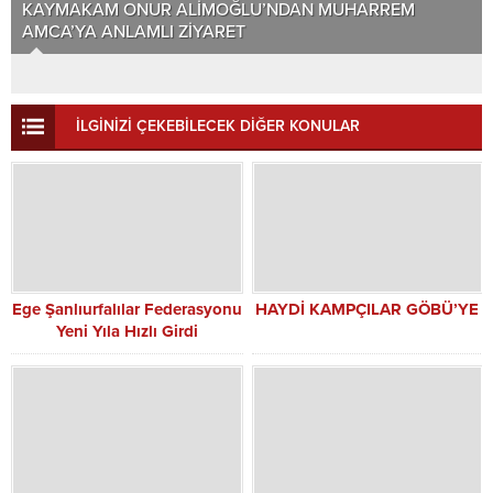
TORBALI’DA ASLANLAR BİBERİ HASADI BAŞLADI:
KAYMAKAM ÇELİK’TEN ÜRETİCİLERE ZİYARET
İLGİNİZİ ÇEKEBİLECEK DİĞER KONULAR
Ege Şanlıurfalılar Federasyonu
HAYDİ KAMPÇILAR GÖBÜ’YE
Yeni Yıla Hızlı Girdi