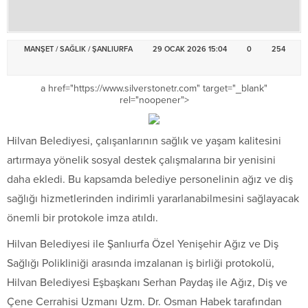
MANŞET
/
SAĞLIK
/
ŞANLIURFA
29 OCAK 2026 15:04
0
254
a href="https://www.silverstonetr.com" target="_blank"
rel="noopener">
Hilvan Belediyesi, çalışanlarının sağlık ve yaşam kalitesini
artırmaya yönelik sosyal destek çalışmalarına bir yenisini
daha ekledi. Bu kapsamda belediye personelinin ağız ve diş
sağlığı hizmetlerinden indirimli yararlanabilmesini sağlayacak
önemli bir protokole imza atıldı.
Hilvan Belediyesi ile Şanlıurfa Özel Yenişehir Ağız ve Diş
Sağlığı Polikliniği arasında imzalanan iş birliği protokolü,
Hilvan Belediyesi Eşbaşkanı Serhan Paydaş ile Ağız, Diş ve
Çene Cerrahisi Uzmanı Uzm. Dr. Osman Habek tarafından