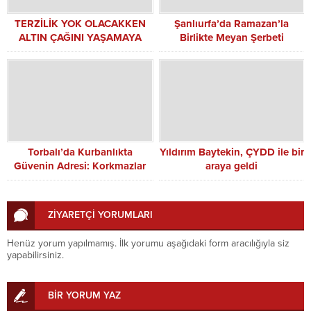
TERZİLİK YOK OLACAKKEN
Şanlıurfa’da Ramazan’la
ALTIN ÇAĞINI YAŞAMAYA
Birlikte Meyan Şerbeti
BAŞLADI
Tezgâhlarda
Torbalı’da Kurbanlıkta
Yıldırım Baytekin, ÇYDD ile bir
Güvenin Adresi: Korkmazlar
araya geldi
Besi Çiftliği
ZİYARETÇİ YORUMLARI
Henüz yorum yapılmamış. İlk yorumu aşağıdaki form aracılığıyla siz
yapabilirsiniz.
BİR YORUM YAZ